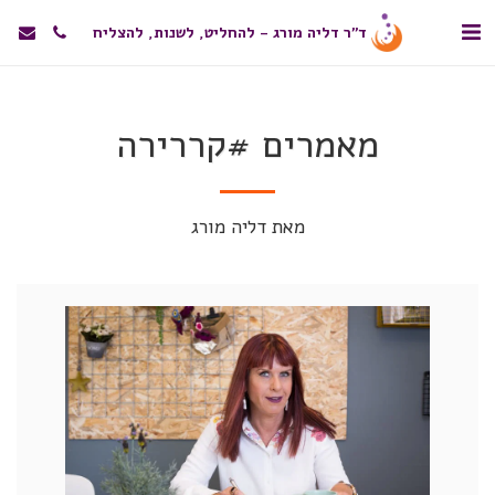
ד"ר דליה מורג - להחליט, לשנות, להצליח
מאמרים #קררירה
מאת דליה מורג