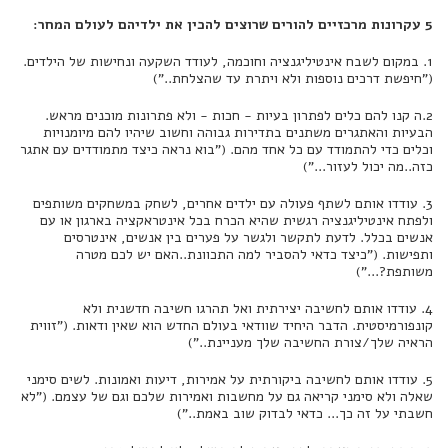
5 עקרונות מרכזיים להורים שרוצים להכין את ילדיהם לעולם המחר:
1. במקום לשבח אינטיליגנציה וחוכמה, לעודד השקעה ונחישות של הילדים.
("חיפשת דרכים נוספות ולא ויתרת עד שהצלחת..")
2.ה קנו להם כלים לפתרון בעיות - חכות - ולא פתרונות מוכנים מראש.
הבעיות והאתגרים משתנים בתדירות גבוהה וחשוב שיהיו להם מיומנויות
וכלים כדי להתמודד עם כל אחד מהם. ("בוא נראה כיצד מתמודדים עם אתגר
כזה..מה יכול לעזור...")
3. עודדו אותם לשתף פעולה עם ילדים אחרים, לשחק במשחקים משותפים
ולפתח אינטיליגנציה רגשית שהיא הכרח בכל אינטראקציה בארגון או עם
אנשים בכלל. לדעת לתקשר ולגשר על פערים בין אנשים, אינטרסים
ותפישות. ("כיצד כדאי להסביר למה התכוונת..האם יש לכם מטרה
משותפת?...")
4. עודדו אותם לחשיבה יצירתית ואל תהרגו חשיבה חדשנית ולא
קונפורמיסטית. הדבר היחיד שוודאי בעולם החדש הוא שאין ודאות. ("זווית
הראיה שלך/צורת החשיבה שלך מעניינת..")
5. עודדו אותם לחשיבה ביקורתית על אמירות, דיעות ואמונות. לשים סימני
שאלה ולא סימני קריאה גם על מחשבות ואמירות שלכם וגם של עצמם. ("לא
חשבתי על זה כך... כדאי לבדוק שוב באמת..")