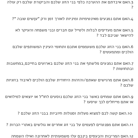
3.האם איבדתם את ההערכה כלפי בני הזוג שלכם והביקורת שלכם רק עולה
?
4.האם אתם נמנעים מאינטימיות ומיניות לאורך זמן ורק "עןשים טובה "?
5.האם אתם מעדיפים לבלות ולטייל עם חברים ובני משפחה והעיקר לא
להישאר שניכם לבד ?
6.האם בני הזוג שלכם משעממים אתכם ותחומי העינין המשותפים שלכם
הולכים ומתמעטים ?
7.האם אתם נמנעים מלשתף את בני הזוג שלכם בארועים בחייכם,במחשבות
ובתחושות ?
8.האם אתם מרגישים שאתם/והזהות היחודית שלכם הולכים לאיבוד בזוגיות
שלכם ?
9.האם אתם שמחים כאשר בני הזוג שלכם נוסעים לחו"ל או יוצאים למילואים
או אתם מייחלים לכך שיסעו ?
10.האם קשה לכם למצוא מעלות וסגולות חיוביות בבני הזוג שלכם ?
11.האם אתם מפנטזים לפעמים על בני זוג אחרים או גולשים באתרי הכרות ?
12.האם המריבות והכעסים בינכם עלו משמעותית לאחרונה ואילו השמחה